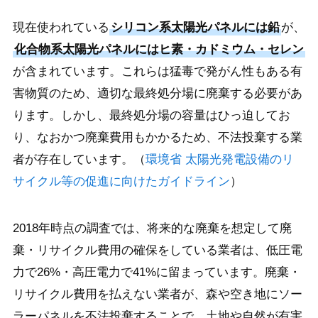
現在使われている
シリコン系太陽光パネルには鉛
が、
化合物系太陽光パネルにはヒ素・カドミウム・セレン
が含まれています。これらは猛毒で発がん性もある有
害物質のため、適切な最終処分場に廃棄する必要があ
ります。しかし、最終処分場の容量はひっ迫してお
り、なおかつ廃棄費用もかかるため、不法投棄する業
者が存在しています。（
環境省 太陽光発電設備のリ
サイクル等の促進に向けたガイドライン
）
2018年時点の調査では、将来的な廃棄を想定して廃
棄・リサイクル費用の確保をしている業者は、低圧電
力で26%・高圧電力で41%に留まっています。廃棄・
リサイクル費用を払えない業者が、森や空き地にソー
ラーパネルを不法投棄することで、土地や自然が有害