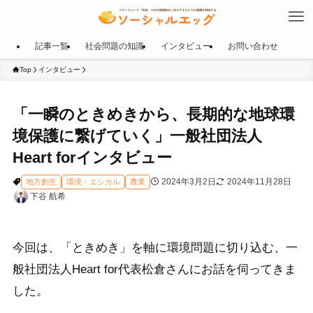
記事一覧
社会問題の知識
インタビュー
お問い合わせ
Top
インタビュー
「一瞬のときめきから、長期的な地球環
境保護に繋げていく」一般社団法人
Heart forインタビュー
2024年3月2日
2024年11月28日
地方創生
環境・エシカル
農業
下谷 航希
今回は、「ときめき」を軸に環境問題に切り込む、一
般社団法人Heart for代表松倉さんにお話を伺ってきま
した。