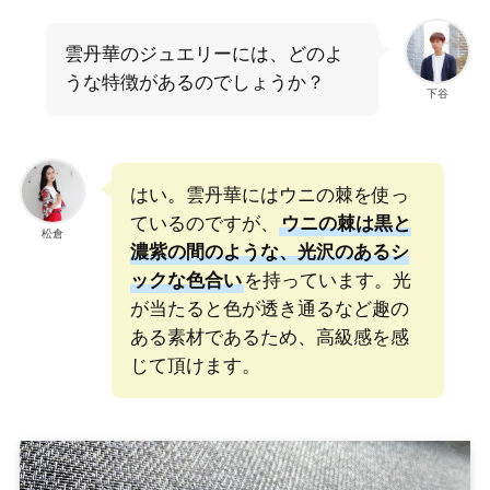
雲丹華のジュエリーには、どのよ
うな特徴があるのでしょうか？
下谷
はい。雲丹華にはウニの棘を使っ
ているのですが、
ウニの棘は黒と
松倉
濃紫の間のような、光沢のあるシ
ックな色合い
を持っています。光
が当たると色が透き通るなど趣の
ある素材であるため、高級感を感
じて頂けます。